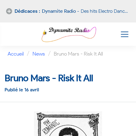
Dédicaces :
Dynamite Radio -
Des hits Electro Dance Hip-Hop Funk RnB Pop !
Nouvelle
dédicace
/
/
Accueil
News
Bruno Mars - Risk It All
Bruno Mars - Risk It All
Publié le 16 avril