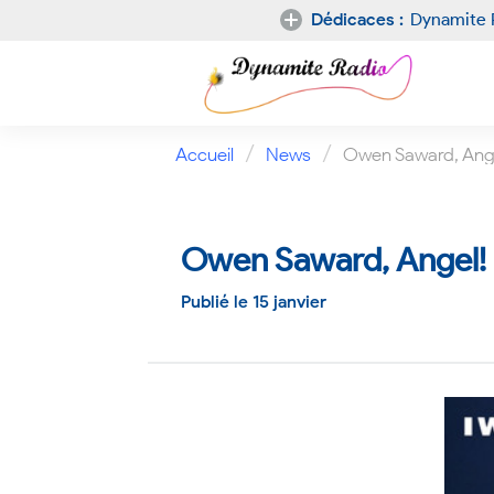
Dédicaces :
Dynamite 
Nouvelle
dédicace
/
/
Accueil
News
Owen Saward, Angel
Owen Saward, Angel! 
Publié le 15 janvier