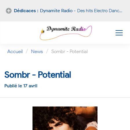
Dédicaces :
Dynamite Radio -
Des hits Electro Dance Hip-Hop Funk RnB Pop !
Nouvelle
dédicace
/
/
Accueil
News
Sombr - Potential
Sombr - Potential
Publié le 17 avril